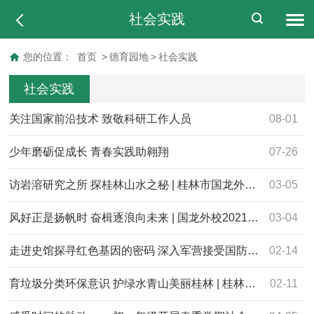
社会实践
您的位置：
首页
>
德育园地
>
社会实践
社会实践
关注国家前沿技术 致敬科研工作人员
08-01
少年磨砺促成长 青春实践助翱翔
07-26
访岩溶研究之所 探桂林山水之秘 | 桂林市国龙外国语学校高2204班社会实践活动有感
03-05
风好正是扬帆时 奋楫逐浪向未来 | 国龙外校2021级初中语文2023年寒假优秀实践作业展
03-04
走进史馆探寻红色基因的密码 深入军营接受国防教育的洗礼 | 桂林市国龙外国语学校高2209班寒假社会实践报道
02-14
育垃圾分类环保意识 护绿水青山美丽桂林 | 桂林市国龙外国语学校高2211班寒假社会活动实践报道
02-11